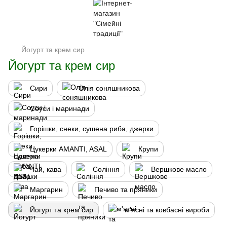
Йогурт та крем сир
Йогурт та крем сир
Сири
Олія соняшникова
Соуси і маринади
Горішки, снеки, сушена риба, джерки
Цукерки AMANTI, ASAL
Крупи
Чай, кава
Соління
Вершкове масло
Маргарин
Печиво та пряники
Йогурт та крем сир
м'ясні та ковбасні вироби