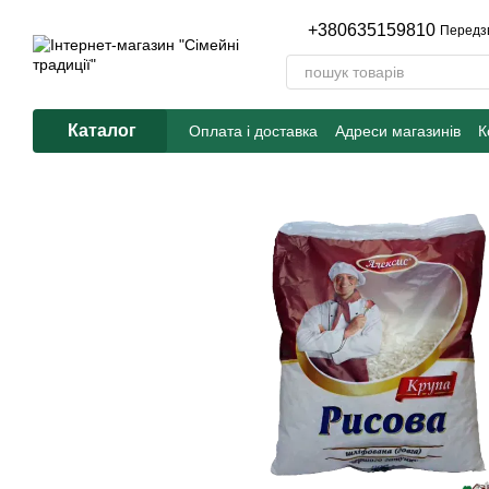
Перейти до основного контенту
+380635159810
Передз
Каталог
Оплата і доставка
Адреси магазинів
К