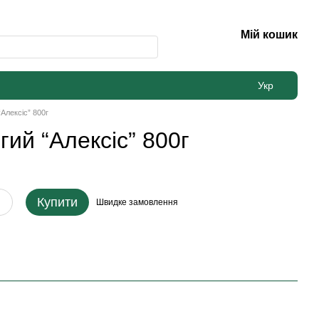
Мій кошик
Укр
Алексіс” 800г
гий “Алексіс” 800г
Купити
Швидке
замовлення