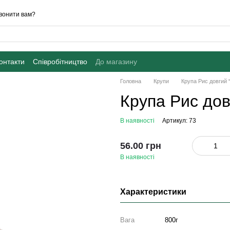
вонити вам?
онтакти
Співробітництво
До магазину
Головна
Крупи
Крупа Рис довгий “
Крупа Рис дов
В наявності
Артикул: 73
56.00 грн
В наявності
Характеристики
Вага
800г