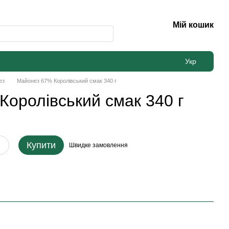
Мій кошик
Укр
ез
Майонез 67% Королівський смак 340 г
оролівський смак 340 г
Купити
Швидке
замовлення