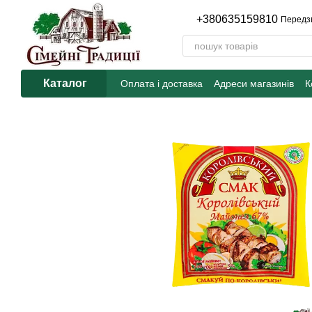
Перейти до основного контенту
+380635159810
Передз
Каталог
Оплата і доставка
Адреси магазинів
К