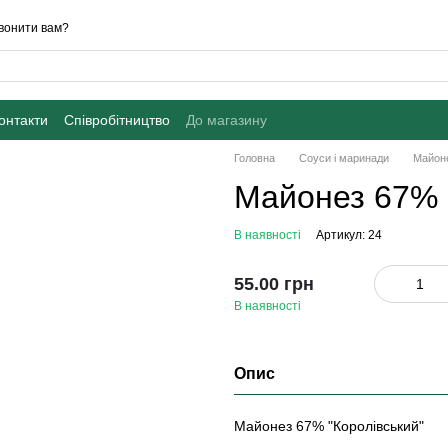
вонити вам?
онтакти
Співробітництво
До магазину
Головна
Соуси і маринади
Майон
Майонез 67% К
В наявності
Артикул: 24
55.00 грн
В наявності
Опис
Майонез 67% "Королівський"