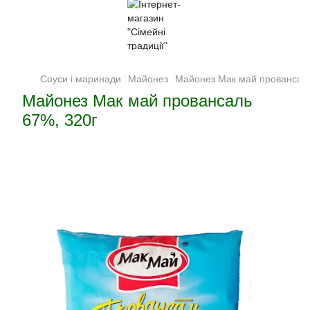
Соуси і маринади
Майонез
Майонез Мак май провансаль
Майонез Мак май провансаль
67%, 320г